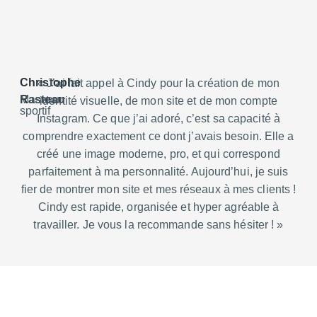
Christophe
« J’ai fait appel à Cindy pour la création de mon
Rasteau
Masseur
identité visuelle, de mon site et de mon compte
sportif
Instagram. Ce que j’ai adoré, c’est sa capacité à
comprendre exactement ce dont j’avais besoin. Elle a
créé une image moderne, pro, et qui correspond
parfaitement à ma personnalité. Aujourd’hui, je suis
fier de montrer mon site et mes réseaux à mes clients !
Cindy est rapide, organisée et hyper agréable à
travailler. Je vous la recommande sans hésiter ! »